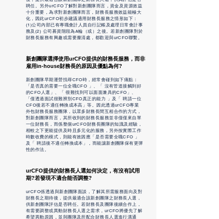
聘任。另外urCFO了解對新創團隊而言，資金及資源效益
十分重要，為求對新創團隊而言，財務長服務效益能極大
化，因此urCFO初步建議適用財務長服務之情形如下：
(1)公司內部已有專職會計人員自行記帳及處理日常會計事
務及(2) 公司募資階段為A輪（或）之後。若新創團隊對於
財務長服務有興趣或需要釐清處，都歡迎與urCFO聯繫。
新創團隊選擇使用
urCFO
提供的財務長服務，而非
雇用
in-house
財務長的原因及優點為何?
新創團隊早期運營找尋CFO時，經常會碰到如下痛點：
「是否真的需要一位全職CFO 」、「 沒有管道接觸到好
的CFO人選」、「 很難找到可以面面兼具的CFO」、
「僅透過面試很難辨別CFO真正的能力 」及「 聘請一位
CFO後若不適任轉換成本高」等。因此透過urCFO專業
外包財務長服務團隊，以眾多財務長間互相合作的方式，
對新創團隊而言，其所收到的財務長服務並非僅僅來自單
一位財務長，而係整個urCFO財務長團隊的知識及經驗，
相較之下更能提供及時且多元化的服務，另外按實際工作
時數收費的模式，則能有效因應「是否需要全職CFO 」
及「 聘請後不適任轉換成本」，而能讓新創團隊保有更彈
性的作法。
urCFO
提供的財務長人選如何決定，有沒有試用
期?若發現不適合能否調整?
urCFO係透過與新創團隊面談，了解其所需服務面向及對
財務長之期待後，提供最適合該新創團隊之財務長人選，
供新創團隊評估是否聘任。若財務長及團隊後續合作上，
有需要調整或異動財務長人選之需求，urCFO將優先了解
希望異動原因，並與團隊及所配合財務長人選進行溝通