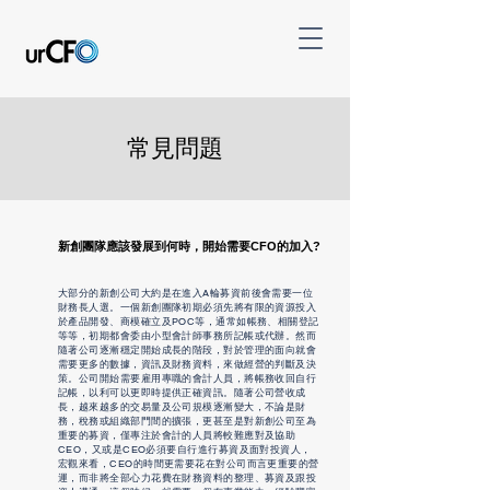
常見問題
新創團隊應該發展到何時，開始需要
CFO
的加入?
大部分的新創公司大約是在進入A輪募資前後會需要一位
財務長人選。一個新創團隊初期必須先將有限的資源投入
於產品開發、商模確立及POC等，通常如帳務、相關登記
等等，初期都會委由小型會計師事務所記帳或代辦。然而
隨著公司逐漸穩定開始成長的階段，對於管理的面向就會
需要更多的數據，資訊及財務資料，來做經營的判斷及決
策。公司開始需要雇用專職的會計人員，將帳務收回自行
記帳，以利可以更即時提供正確資訊。隨著公司營收成
長，越來越多的交易量及公司規模逐漸變大，不論是財
務，稅務或組織部門間的擴張，更甚至是對新創公司至為
重要的募資，僅專注於會計的人員將較難應對及協助
CEO，又或是CEO必須要自行進行募資及面對投資人，
宏觀來看，CEO的時間更需要花在對公司而言更重要的營
運，而非將全部心力花費在財務資料的整理、募資及跟投