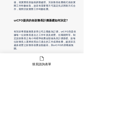
後，視實際情形協助調整處理。另財務長收費模式係按實
際工作時數收取，故若有需要雙方可議定先試用期方式合
作，期間仍按實際工作時數收費。
urCFO
提供的各財務長計價基礎如何決定?
有別於專業服務業多用公司之職級為訂價，urCFO則是依
據每一位財務長過去之工作年資及經歷、任職期間等，制
定該財務長之每小時標準收費金額做為其計價基礎。故每
位財務長人選將依照自己過去的工作成果收費，越資深且
越多經歷之財務長收費金額越高，與urCFO內部職級無
關。
新創團隊如何與
urCFO
提供的財務長人選
co-
填寫諮詢表單
work
?
對新創團隊而言，即使是in-house的財務長，雙方一定也
會需要磨合時期，來熟悉彼此及了解配合模式，對於外包
之財務長服務而言更是如此，但urCFO之所有財務長人
選，都係資深且具備多元產業經驗及背景之誠信財務專
家，相信能夠有效縮短磨合期，進而達到雙方的期許。而
過程中，則需要新創團隊與財務長建立信任基礎，信任
urCFO所提供之財務長人選，會如同公司內部人一樣，會
站在對新創團隊最好的出發點，進行規劃及安排，同時也
會對新創團隊/CEO保持資訊透明，這樣良好且持續的互
信基礎前提下，才能提供最優質且貼近新創團隊需求之財
務長服務。
使用
urCFO
提供的財務長服務，會不會有服務同類