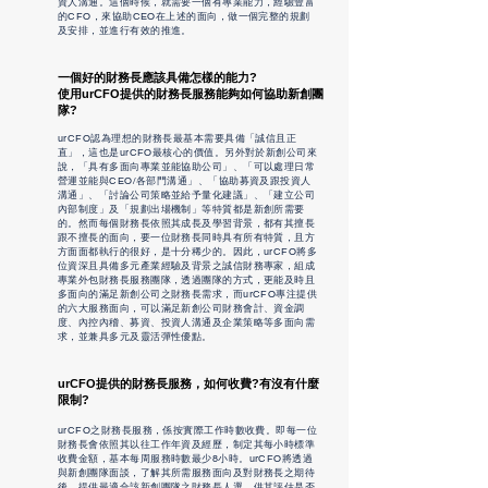
資人溝通。這個時候，就需要一個有專業能力，經驗豐富
的CFO，來協助CEO在上述的面向，做一個完整的規劃
及安排，並進行有效的推進。
一個好的財務長應該具備怎樣的能力?
使用
urCFO
提供的財務長服務能夠如何協助新創團
隊?
urCFO認為理想的財務長最基本需要具備「誠信且正
直」，這也是urCFO最核心的價值。另外對於新創公司來
說，「具有多面向專業並能協助公司」、「可以處理日常
營運並能與CEO/各部門溝通」、「協助募資及跟投資人
溝通」、「討論公司策略並給予量化建議」、「建立公司
內部制度」及「規劃出場機制」等特質都是新創所需要
的。然而每個財務長依照其成長及學習背景，都有其擅長
跟不擅長的面向，要一位財務長同時具有所有特質，且方
方面面都執行的很好，是十分稀少的。因此，urCFO將多
位資深且具備多元產業經驗及背景之誠信財務專家，組成
專業外包財務長服務團隊，透過團隊的方式，更能及時且
多面向的滿足新創公司之財務長需求，而urCFO專注提供
的六大服務面向，可以滿足新創公司財務會計、資金調
度、內控內稽、募資、投資人溝通及企業策略等多面向需
求，並兼具多元及靈活彈性優點。
urCFO
提供的財務長服務，如何收費?有沒有什麼
限制?
urCFO之財務長服務，係按實際工作時數收費。即每一位
財務長會依照其以往工作年資及經歷，制定其每小時標準
收費金額，基本每周服務時數最少8小時。urCFO將透過
與新創團隊面談，了解其所需服務面向及對財務長之期待
後，提供最適合該新創團隊之財務長人選，供其評估是否