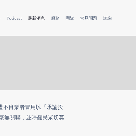
於
Podcast
最新消息
服務
團隊
常見問題
諮詢
遭不肖業者冒用以「承諭投
長毫無關聯，並呼籲民眾切莫